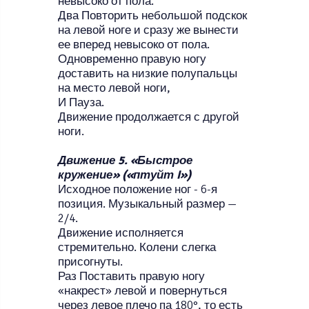
невысоко от пола.
Два Повторить небольшой подскок
на левой ноге и сразу же вынести
ее вперед невысоко от пола.
Одновременно правую ногу
доставить на низкие полупальцы
на место левой ноги,
И Пауза.
Движение продолжается с другой
ноги.
Движение 5. «Быстрое
кружение» («птуйт I»)
Исходное положение ног - 6-я
позиция. Музыкальный размер —
2/4.
Движение исполняется
стремительно. Колени слегка
присогнуты.
Раз Поставить правую ногу
«накрест» левой и повернуться
через левое плечо па 180°, то есть