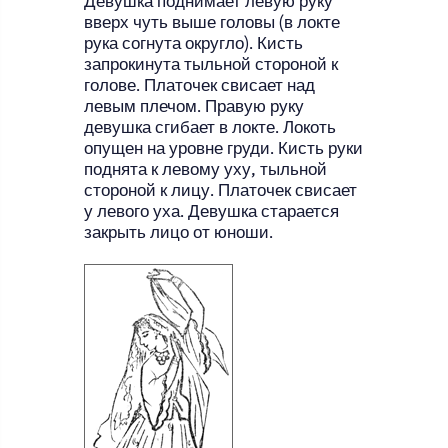
Девушка поднимает левую руку
вверх чуть выше головы (в локте
рука согнута округло). Кисть
запрокинута тыльной стороной к
голове. Платочек свисает над
левым плечом. Правую руку
девушка сгибает в локте. Локоть
опущен на уровне груди. Кисть руки
поднята к левому уху, тыльной
стороной к лицу. Платочек свисает
у левого уха. Девушка старается
закрыть лицо от юноши.