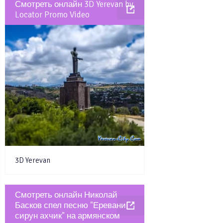
Смотреть онлайн 3D Yerevan by
Locator Promo Video
3D Yerevan
Смотреть онлайн Николай
Басков спел песню "Еревани
сирун ахчик" на армянском