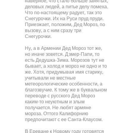
наверное, что стало больше занятых,
деловых людей, а питье делу помеха.
Что по-настоящему радует, так это
Снегурочки. Их на Руси пруд пруди.
Приезжает, положим, Дед Мороз, по
вызову, а с ним сразу три
Снегурочки.
Ну, а в Армении Дед Мороз тот же,
но иначе зовется. Дзмер-Папи, то
есть Дедушка-Зима. Морозов тут не
бывает, а холод и мороз не одно и то
же. Хотя, придумывая имя старику,
учитывали не местные
метеорологические особенности, а
благозвучие. К тому же в буквальном
переводе с русского Дед Мороз
каким-то неуютным и злым
получается. Не любят армяне
мороза. Оттого Калифорнию
предпочитают с ее Санта-Клаусом.
В Ереване к Новому году готовятся