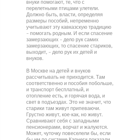
внуки помогают, те, что с
перелетными птицами улетели.
Должно быть, власти, определяя
размеры пособий, непременно
учитывают эту кавказскую традицию
– помогать родным. И если спасение
замерзающих – дело рук самих
замерзающих, то спасение стариков,
выходит, – дело рук их детей и
внуков.
В Москве на детей и внуков
рассчитывать не приходится. Там
соответственно и пособия побольше,
и транспорт бесплатный, и
отопление есть, и горячая вода, и
свет в подъездах. Это не значит, что
старики там живут припеваючи.
Грустно живут, кое-как, но живут.
Сравнивают себя с западными
пенсионерами, ворчат и жалуются.
Может, чуточку повеселели бы, если
бы им по системе Карнеги показали