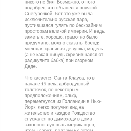
никого не бил. Возможно, оттого
подобрел, что обзавелся внучкой
Снегурочкой. Вот это уже была
исключительно русская пара,
пустившаяся гулять по бескрайним
просторам великой империи. И ведь,
заметьте, хорошо, грамотно было
придумано, можно сказать, бренд:
молодая красивая девушка, модель
(а не какая-нибудь скривившаяся от
радикулита бабка) при озорном
Деде.
Что касается Санта-Клауса, то в
начале 19 века добродушный
толстячок, по некоторым
предположениям, эльф,
переметнулся из Голландии в Нью-
Йорк, легко получил вид на
жительство и каждое Рождество
спускался по дымоходу в дома
законопослушных американцев,
чтобы дарить подарки их детям.