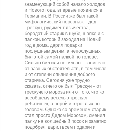
знаменующий собой начало холодов
и Нового года, впервые появился в
Германии. В России же был такой
мифологический персонаж – дед
Трескун, рудимент язычества,
бородатый старик в шубе, шапке и с
палкой, который заходил на Новый
год в дома, дарил подарки
послушным детям, а непослушных
бил этой самой палкой по голове.
Сильно бил или несильно – зависело
от разных обстоятельств, в том числе
и от степени опьянения доброго
старичка. Сегодня уже трудно
сказать, отчего он был Трескун – от
трескучего мороза или оттого, что ко
всеобщему веселью трескал
ребятишек, а порой и взрослых по
головам. Однако со временем старик
стал просто Дедом Морозом, сменил
палку на волшебный посох и заметно
подобрел: дарил всем подарки и