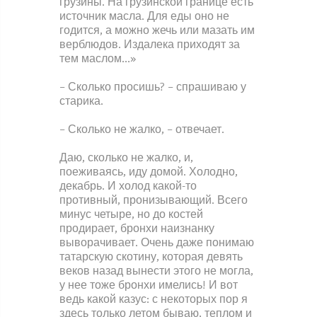
грузины. На грузинской границе есть
источник масла. Для еды оно не
годится, а можно жечь или мазать им
верблюдов. Издалека приходят за
тем маслом…»
– Сколько просишь? – спрашиваю у
старика.
– Сколько не жалко, – отвечает.
Даю, сколько не жалко, и,
поеживаясь, иду домой. Холодно,
декабрь. И холод какой-то
противный, пронизывающий. Всего
минус четыре, но до костей
продирает, бронхи наизнанку
выворачивает. Очень даже понимаю
татарскую скотину, которая девять
веков назад вынести этого не могла,
у нее тоже бронхи имелись! И вот
ведь какой казус: с некоторых пор я
здесь только летом бываю, теплом и