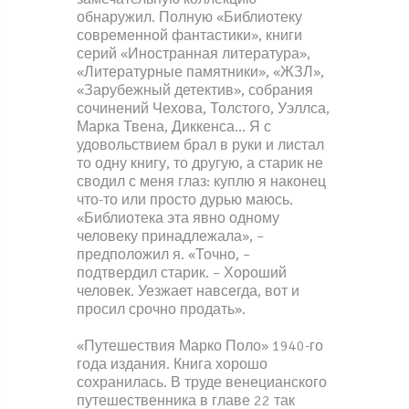
обнаружил. Полную «Библиотеку
современной фантастики», книги
серий «Иностранная литература»,
«Литературные памятники», «ЖЗЛ»,
«Зарубежный детектив», собрания
сочинений Чехова, Толстого, Уэллса,
Марка Твена, Диккенса… Я с
удовольствием брал в руки и листал
то одну книгу, то другую, а старик не
сводил с меня глаз: куплю я наконец
что-то или просто дурью маюсь.
«Библиотека эта явно одному
человеку принадлежала», –
предположил я. «Точно, –
подтвердил старик. – Хороший
человек. Уезжает навсегда, вот и
просил срочно продать».
«Путешествия Марко Поло» 1940-го
года издания. Книга хорошо
сохранилась. В труде венецианского
путешественника в главе 22 так