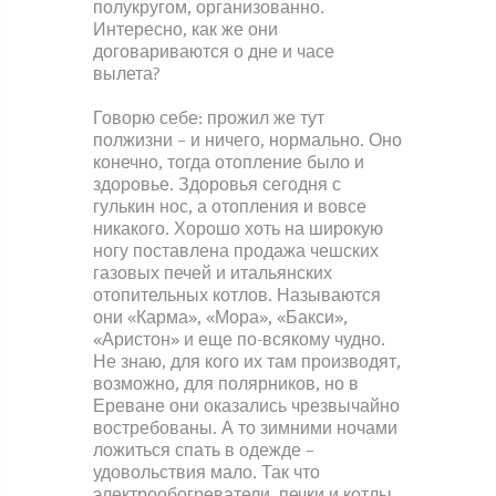
полукругом, организованно.
Интересно, как же они
договариваются о дне и часе
вылета?
Говорю себе: прожил же тут
полжизни – и ничего, нормально. Оно
конечно, тогда отопление было и
здоровье. Здоровья сегодня с
гулькин нос, а отопления и вовсе
никакого. Хорошо хоть на широкую
ногу поставлена продажа чешских
газовых печей и итальянских
отопительных котлов. Называются
они «Карма», «Мора», «Бакси»,
«Аристон» и еще по-всякому чудно.
Не знаю, для кого их там производят,
возможно, для полярников, но в
Ереване они оказались чрезвычайно
востребованы. А то зимними ночами
ложиться спать в одежде –
удовольствия мало. Так что
электрообогреватели, печки и котлы