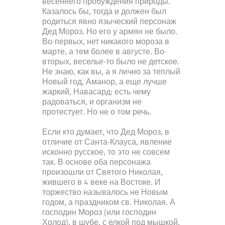
весеннего пробуждения природы.
Казалось бы, тогда и должен был
родиться явно языческий персонаж
Дед Мороз. Но его у армян не было.
Во-первых, нет никакого мороза в
марте, а тем более в августе. Во-
вторых, веселье-то было не детское.
Не знаю, как вы, а я лично за теплый
Новый год, Аманор, а еще лучше
жаркий, Навасард: есть чему
радоваться, и организм не
протестует. Но не о том речь.
Если кто думает, что Дед Мороз, в
отличие от Санта-Клауса, явление
исконно русское, то это не совсем
так. В основе оба персонажа
произошли от Святого Николая,
жившего в 4 веке на Востоке. И
торжество называлось не Новым
годом, а праздником св. Николая. А
господин Мороз (или господин
Холод), в шубе, с елкой под мышкой,