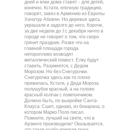
дней и елки дома ставят – для детей,
конечно. Кстати, елочную традицию,
говорят, завез в Армению из Европы
Хачатур Абовян. Но деревья здесь
украшали и задолго до него. Короче,
за две недели до 31 декабря ничто в
городе не говорит о том, что скоро
грянет праздник. Разве что на
главной площади города
неторопливо возводят
металлический помост. Елку будут
ставить. Разумеется, с Дедом
Морозом. Но без Снегурочки.
Снегурочка здесь как-то плохо
прижилась. Кстати, у Деда Мороза
полушубок красный, а на голове
красный колпак с помпончиком.
Должно быть, по выкройке Санта-
Клауса. Сшит, однако, из бокарана, о
котором Марко Поло писал.
Помните, лучший на свете, что в
Арзинге производили? Оказывается,
это такая особо крепкая ткань.