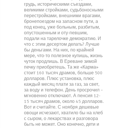
грудь, историческими съездами,
великими стройками, судьбоносными
перестройками, внешними врагами,
бронепоездом на запасном пути, а
под конец, уже больным, разбитым,
опустошенным и оту-певшим,
подали на тарелочке демократию. И
что с этим десертом делать? Лучше
бы деньгами. На них, по крайней
мере, что-то полезное купишь, жизнь
чуток продлишь. В Ереване зимой
печку приобретешь. Та же «Карма»
стоит 160 тысяч драмов, больше 500
долларов. Плюс установка, плюс
каждый месяц плати за газ, за свет,
за воду и телефон. День просрочил –
мгновенно отключают. А пенсия 12-
15 тысяч драмов, около 45 долларов.
Вот и считайте. С ноября дешевые
овощи исчезают, хватило бы на хлеб
с сыром, о лекарствах и разговора
быть не может. Оно конечно, дети и