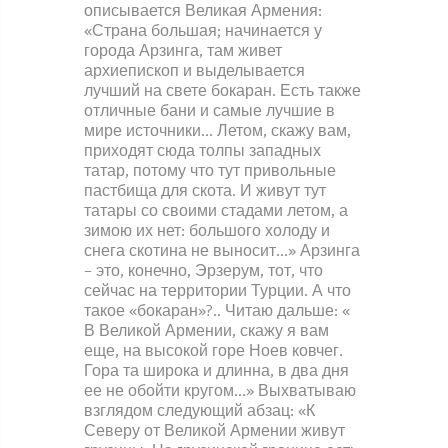
описывается Великая Армения:
«Страна большая; начинается у
города Арзинга, там живет
архиепископ и выделывается
лучший на свете бокаран. Есть также
отличные бани и самые лучшие в
мире источники… Летом, скажу вам,
приходят сюда толпы западных
татар, потому что тут привольные
пастбища для скота. И живут тут
татары со своими стадами летом, а
зимою их нет: большого холоду и
снега скотина не выносит…» Арзинга
– это, конечно, Эрзерум, тот, что
сейчас на территории Турции. А что
такое «бокаран»?.. Читаю дальше: «
В Великой Армении, скажу я вам
еще, на высокой горе Ноев ковчег.
Гора та широка и длинна, в два дня
ее не обойти кругом…» Выхватываю
взглядом следующий абзац: «К
Северу от Великой Армении живут