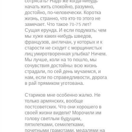
сотрясать? Надо же когда-нибудь
начать жить спокойно, разумно,
достойно, по-человечески. Коротка
жизнь, странно, что кто-то этого не
замечает. Что такое 70-75 лет?
Сущая ерунда. И если подумать: чем
мы хуже каких-нибудь шведов,
французов, англичан, у которых и к
старости не сходит с морщинистых
лиц умиротворенная улыбка? Ничем.
Мы лучше, коли на то пошло, мы
сочувствия достойны: всю жизнь
страдали, по сей день мучаемся, и
нам, если по справедливости, дорога
в рай прямиком уготована.
Стариков мне особенно жалко. Не
только армянских, вообще
постсоветских. Что они хорошего в
своей жизни видели? Морочили им
голову светлым будущим,
пятилетками, семилетками,
почетными грамотами, медалями на