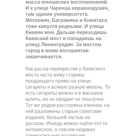
масса юношеских воспоминаний.
И к улице Чаренца неравнодушен,
там здание университета.
Московян, Баграмяна и Комитаса
тоже кажутся родными. И улица
Киевян моя. Дальше переходишь
Киевский мост и попадаешь на
улицу Ленинградян. За мостом
город в моем восприятии
заканчивается.
Как раз на перекрестке у Киевского
моста часто вижу старика,
продающего прямо на улице
сигареты и всякую разную мелочь. То
есть сигареты можно и в магазине
купить, но он продает их поштучно.
Тут же рядом расстелена клеенка, на
ней разложены старые советские
издания, большей частью на
русском. Иногда можно найти что-то
интересное, а совсем недавно
замечательную коллекцию