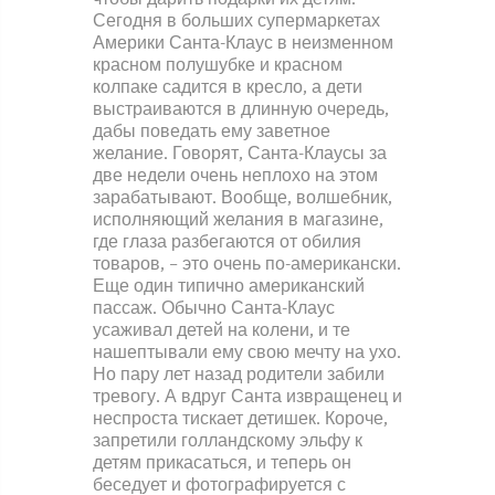
Сегодня в больших супермаркетах
Америки Санта-Клаус в неизменном
красном полушубке и красном
колпаке садится в кресло, а дети
выстраиваются в длинную очередь,
дабы поведать ему заветное
желание. Говорят, Санта-Клаусы за
две недели очень неплохо на этом
зарабатывают. Вообще, волшебник,
исполняющий желания в магазине,
где глаза разбегаются от обилия
товаров, – это очень по-американски.
Еще один типично американский
пассаж. Обычно Санта-Клаус
усаживал детей на колени, и те
нашептывали ему свою мечту на ухо.
Но пару лет назад родители забили
тревогу. А вдруг Санта извращенец и
неспроста тискает детишек. Короче,
запретили голландскому эльфу к
детям прикасаться, и теперь он
беседует и фотографируется с