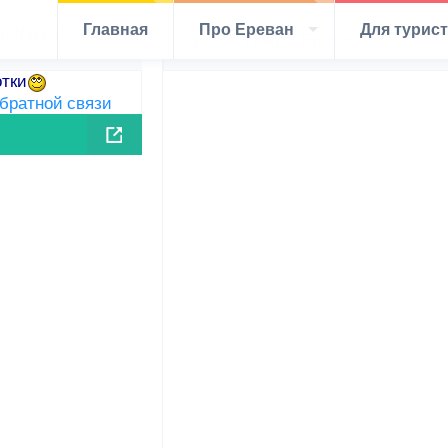
тября 2007
Главная
Про Ереван
Для турис
Видео - Новый Ереван
отки
обратной связи