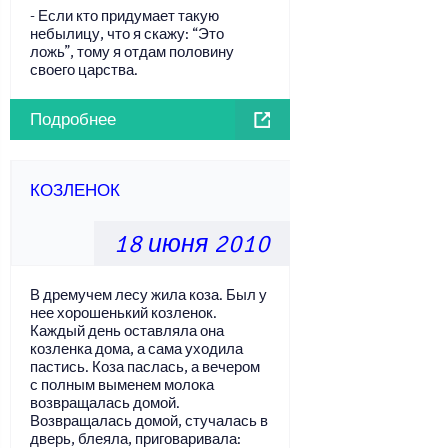
- Если кто придумает такую
небылицу, что я скажу: “Это
ложь”, тому я отдам половину
своего царства.
Подробнее
КОЗЛЕНОК
18 июня 2010
В дремучем лесу жила коза. Был у
нее хорошенький козленок.
Каждый день оставляла она
козленка дома, а сама уходила
пастись. Коза паслась, а вечером
с полным выменем молока
возвращалась домой.
Возвращалась домой, стучалась в
дверь, блеяла, приговаривала: