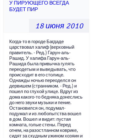
У ПИРУЮЩЕГО ВСЕГДА
БУДЕТ ПИР
18 июня 2010
Когда-то в городе Багдаде
царствовал халиф (верховный
правитель. - Ред.) Гарун-аль-
Рашид. У халифа Гарун-аль-
Рашида была привычка гулять
переодетым и выведывать, что
происходит в его столице.
Однажды ночью переоделся он
дервишем (странником. - Ред.) и
пошел по глухой улице. Вдруг из
дома какого-то бедняка донеслись
до него звуки музыки и пение.
Остановился он, подумал-
подумал и из любопытства вошел
в дом. Вошел и видит: пустая
комната, голые стены. Перед
огнем, на разостланном коврике,
сидят за скудным ужином хозяин и