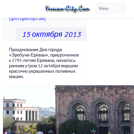
Еревану – 2795 лет
(фоторепортаж)
15 октября 2013
Празднование Дня города
«Эребуни-Ереван», приуроченное
к 2795-летию Еревана, началось
ранним утром 12 октября маршем
красочно украшенных поливных
машин.