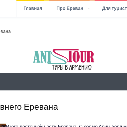
Главная
Про Ереван
Для турис
евана
внего Еревана
В юго-восточной части Еревана на холме Арин-берд м