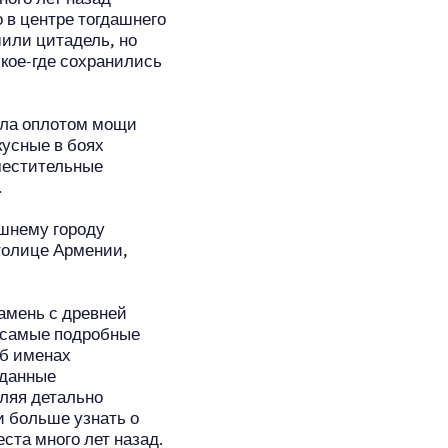
 в центре тогдашнего
шили цитадель, но
кое-где сохранились
была оплотом мощи
кусные в боях
местительные
.
ешнему городу
столице Армении,
амень с древней
 самые подробные
об именах
 данные
ляя детально
и больше узнать о
ста много лет назад.