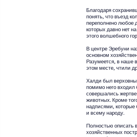
Благодаря сохранив
понять, что въезд к
переполнено любое д
которых давно нет на
этого волшебного го
В центре Эребуни на
основном хозяйствен
Разумеется, в наше 
этом месте, чтили др
Халди был верховным
помимо него входил 
совершались жертве
животных. Кроме то
надписями, которые 
и всему народу.
Полностью описать в
хозяйственных постр