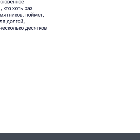
ыкновенное
 кто хоть раз
мятников, поймет,
ля долгой,
 несколько десятков