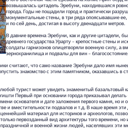
возвышалась цитадель Эребуни, находившаяся ровно
города. Годы не пощадили город и практически разру
монументальные стены, в три ряда опоясывавшие ее, 
и по сей день, достигая в высоту двенадцати метров.
В давние времена Эребуни, как и другие цитадели, 
древнего государства Урарту – крепостные стены и ис
солдаты гарнизонов олицетворяли военную силу, а в
зернохранилища и подвалы для вин – благосостояние
рики считают, что само название Эребуни дало имя нын
опустить знакомство с этим памятником, оказавшись в 
 любой турист может увидеть знаменитый базальтовый к
ргишти Первый при основании города приказывал делать
имени основателя и дате заложения первого камня, но и 
тве и вместительности подвалов и т.д. В наше время эти
ценнейший материал для историков и археологов, позво
 только первозданный вид архитектуры того времени, но 
 праздничной и военной жизни людей, населявших эти ме