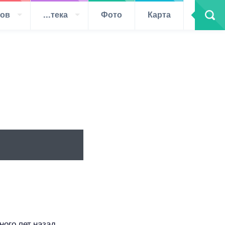
тов
...тека
Фото
Карта
ного лет назад