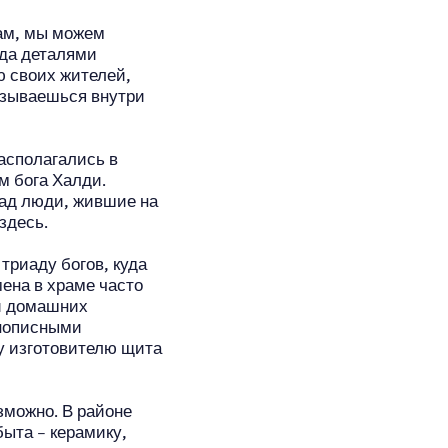
ам, мы можем
ода деталями
ю своих жителей,
казываешься внутри
располагались в
м бога Халди.
зад люди, жившие на
здесь.
триаду богов, куда
ена в храме часто
и домашних
инописными
у изготовителю щита
зможно. В районе
ыта – керамику,