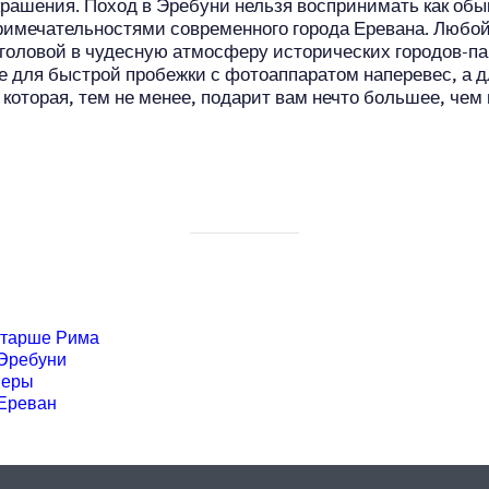
крашения. Поход в Эребуни нельзя воспринимать как об
римечательностями современного города Еревана. Любой,
 головой в чудесную атмосферу исторических городов-па
не для быстрой пробежки с фотоаппаратом наперевес, а д
 которая, тем не менее, подарит вам нечто большее, чем
старше Рима
 Эребуни
веры
 Ереван