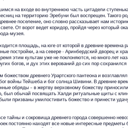
шимся на входе во внутреннюю часть цитадели ступеньк
олесниц на территорию Эребуни был воспрещен. Такого р
ревнее поселение, оно словно рассказывает нам истори
 свете. От ворот ведет коридор, пройдя через который о
рода-музея.
ходится площадь, на юге от которой в древние времена 
ные постройки, а на севере - Аринбердский дворец и хра
время этим культам уже не поклоняются, но много лет на
угих богов, и дух этих верований до сих пор сохранился 
 божеством древнего Урартского пантеона и возглавлял 
бог войны Тейшеба и бог солнца Шивини. В древние врем
нные обряды – в жертву верховному божеству приносил
го, был обычай посвящать Халди ритуальные щиты с кл
были призваны умилостивить божество и принести удач
се тайны и сокровища древнего города совершенно нево
оек постоянно находят все новые интересные предметы б